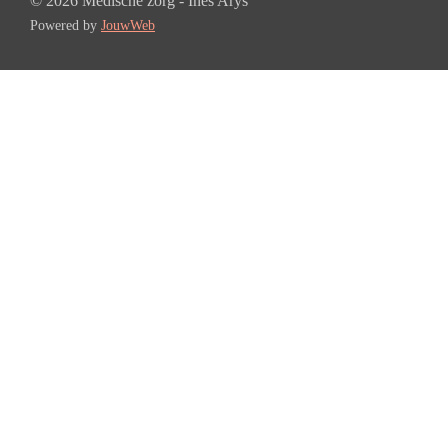
© 2026 Medische zorg - Ines Arys
Powered by
JouwWeb